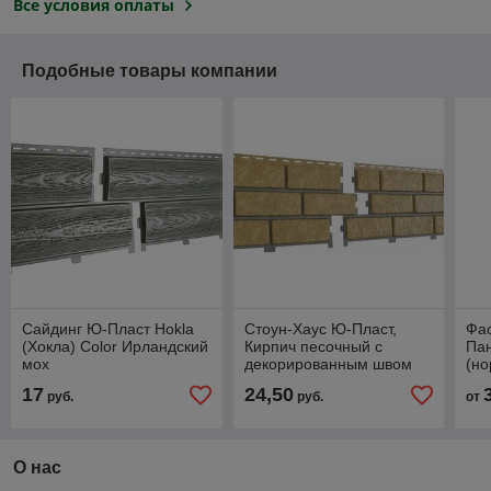
Все условия оплаты
Подобные товары компании
Сайдинг Ю-Пласт Hokla
Стоун-Хаус Ю-Пласт,
Фа
(Хокла) Color Ирландский
Кирпич песочный с
Пан
мох
декорированным швом
(но
0,
17
24,50
руб.
руб.
от
О нас