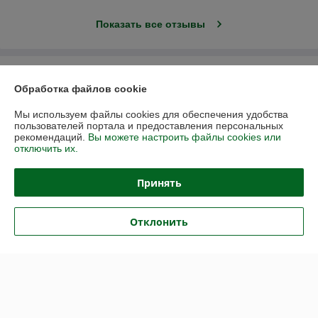
Показать все отзывы
О нас
Обработка файлов cookie
Контакты
Мы используем файлы cookies для обеспечения удобства
пользователей портала и предоставления персональных
рекомендаций.
Вы можете настроить файлы cookies или
Доставка и оплата
отключить их.
График работы
Принять
Полная версия сайта
Отклонить
Политика обработки cookies
Сайт создан на платформе Deal.by