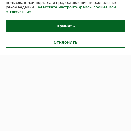
Показать все отзывы
пользователей портала и предоставления персональных
рекомендаций.
Вы можете настроить файлы cookies или
отключить их.
О нас
Принять
Контакты
Отклонить
Доставка и оплата
График работы
Полная версия сайта
Политика обработки cookies
Сайт создан на платформе Deal.by