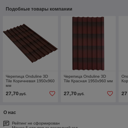
Подобные товары компании
Черепица Onduline 3D
Черепица Onduline 3D
Ond
Tile Коричневая 1950х960
Tile Красная 1950х960 мм
Ко
мм
27,70
27,70
27
руб.
руб.
О нас
Рейтинг не сформирован
Менее 5 отзывов за последний год