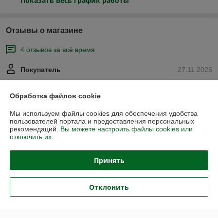
Показать весь график работы
Отзывы о магазине
4 отзывов за всё время
Покупатель
27.11.2025
Отлично
Обработка файлов cookie
игорь
07.07.2024
Мы используем файлы cookies для обеспечения удобства
пользователей портала и предоставления персональных
Хорошо
рекомендаций.
Вы можете настроить файлы cookies или
отключить их.
Сделка подтверждена через корзину
Принять
Показать все отзывы
Отклонить
О нас