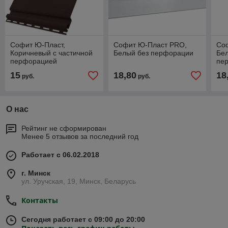
Софит Ю-Пласт,
Софит Ю-Пласт PRO,
Со
Коричневый с частичной
Белый без перфорации
Бел
перфорацией
пе
15
18,80
18
руб.
руб.
О нас
Рейтинг не сформирован
Менее 5 отзывов за последний год
Работает с 06.02.2018
г. Минск
ул. Уручская, 19, Минск, Беларусь
Контакты
Сегодня работает с 09:00 до 20:00