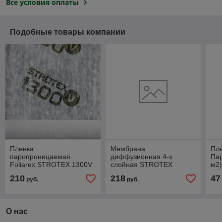
Все условия оплаты
Подобные товары компании
Пленка
Мембрана
Пл
паропроницаемая
диффузионная 4-х
Па
Foliarex STROTEX 1300V
слойная STROTEX
м2
1500х50000 150 г/м2 75
Dynamic 1500x50000 135
210
218
47
руб.
руб.
м2
г/м2
О нас