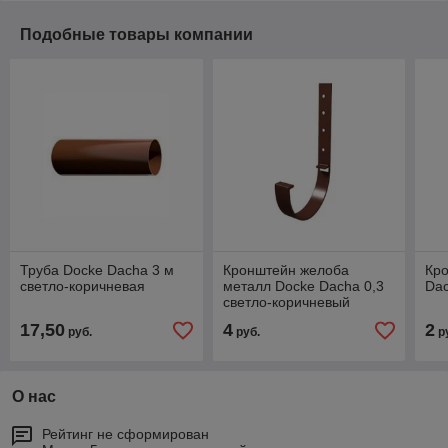
Подобные товары компании
Труба Docke Dacha 3 м
Кронштейн желоба
Кр
светло-коричневая
металл Docke Dacha 0,3
Dac
светло-коричневый
17,50
4
2
руб.
руб.
р
О нас
Рейтинг не сформирован