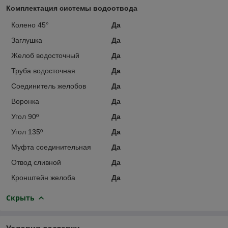
Комплектация системы водоотвода
Колено 45°
Да
Заглушка
Да
Желоб водосточный
Да
Труба водосточная
Да
Соединитель желобов
Да
Воронка
Да
Угол 90º
Да
Угол 135º
Да
Муфта соединительная
Да
Отвод сливной
Да
Кронштейн желоба
Да
Скрыть