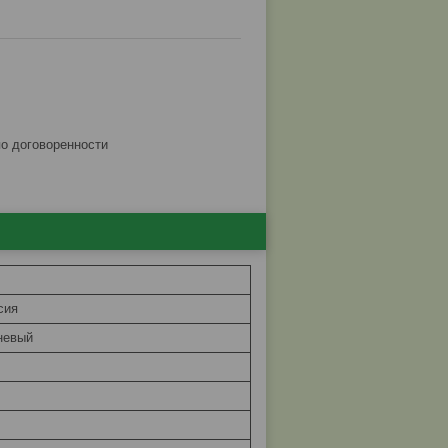
по договоренности
сия
невый