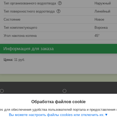
Тип организованного водоотвода
Наружный
Тип поверхностного водоотвода
Линейный
Состояние
Новое
Тип комплектующего
Воронка
Угол наклона колена
45°
Информация для заказа
Цена:
11
руб.
⚪
⚪
Фасадные панели
Ламинат
Обработка файлов cookie
Откосы на окна
Сэндвич-панели
s для обеспечения удобства пользователей портала и предоставления
Водостоки
МДФ
Вы можете настроить файлы cookies или отключить их.