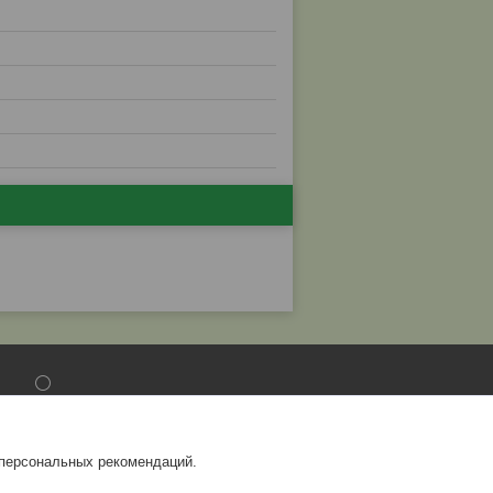
⚪
Водосточные системы
Сайдинг цокольный
 персональных рекомендаций.
Панели ПВХ