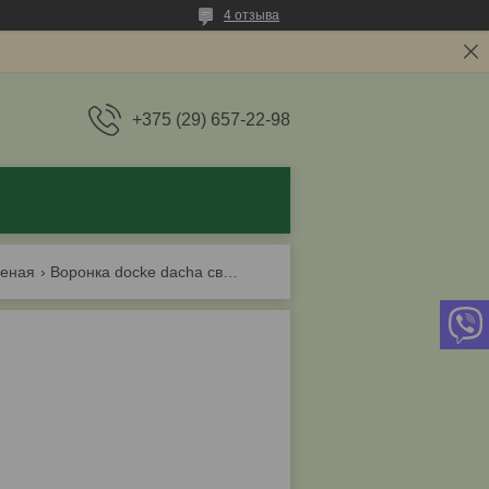
4 отзыва
+375 (29) 657-22-98
леная
Воронка docke dacha светло-коричневая