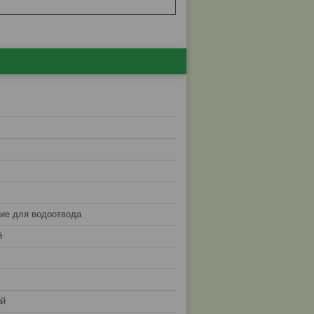
ие для водоотвода
й
ый