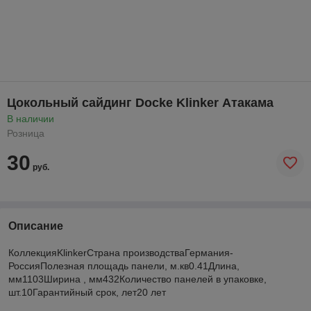
Цокольный сайдинг Docke Klinker Атакама
В наличии
Розница
30
руб.
Описание
КоллекцияKlinkerСтрана производстваГермания-
РоссияПолезная площадь панели, м.кв0.41Длина,
мм1103Ширина , мм432Количество панелей в упаковке,
шт.10Гарантийный срок, лет20 лет