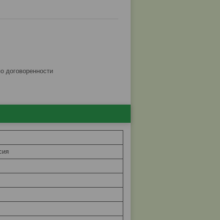
по договоренности
сия